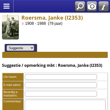
Roersma, Janke (I2353)
1908 - 1988 (79 jaar)
Suggestie / opmerking mbt : Roersma, Janke (I2353)
Uw naam:
E-mail adres:
Bevestig e-
mailadres:
Commentaar: