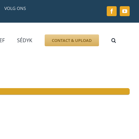
VOLG ONS
EF
SÉDYK
CONTACT & UPLOAD
ZOEK AFBEELDING
FOTO
DOCUMENT
GRAFZERK
ALLLES