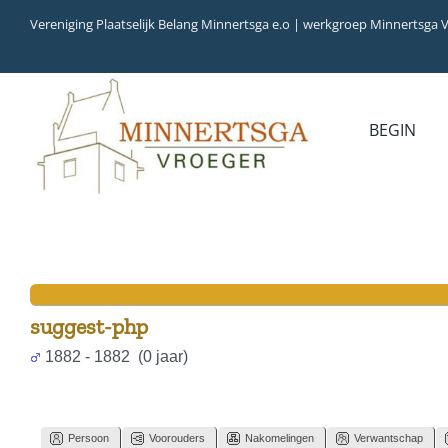
Ga
Vereniging Plaatselijk Belang Minnertsga e.o | werkgroep Minnertsga 
naar
inhoud
BEGIN
MEDIA
INVENTARIS
COLLECTIEBANK
ARCHIEFSTUKKEN
AUDIO
VERHALEN
VIDEO (FILM)
AANWINSTEN
INWONERS 65+ IN 1979
suggest-php
1882 - 1882 (0 jaar)
Persoon
Voorouders
Nakomelingen
Verwantschap