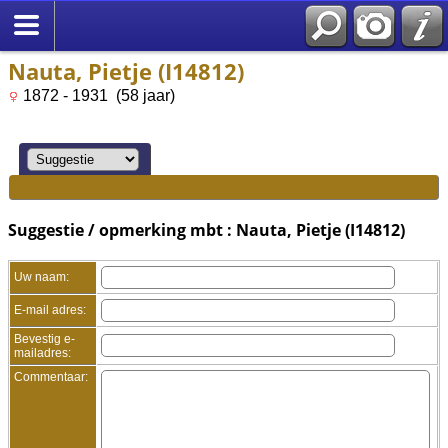
Nauta, Pietje (I14812)
1872 - 1931 (58 jaar)
Suggestie / opmerking mbt : Nauta, Pietje (I14812)
Uw naam:
E-mail adres:
Bevestig e-
mailadres:
Commentaar: