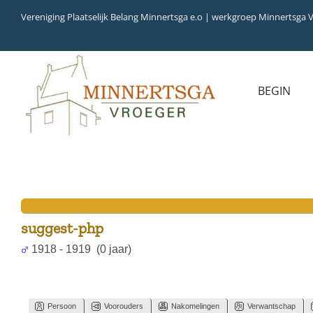
Ga
Vereniging Plaatselijk Belang Minnertsga e.o | werkgroep Minnertsga 
naar
inhoud
BEGIN
MEDIA
INVENTARIS
COLLECTIEBANK
ARCHIEFSTUKKEN
AUDIO
VERHALEN
VIDEO (FILM)
AANWINSTEN
INWONERS 65+ IN 1979
suggest-php
1918 - 1919 (0 jaar)
Persoon
Voorouders
Nakomelingen
Verwantschap