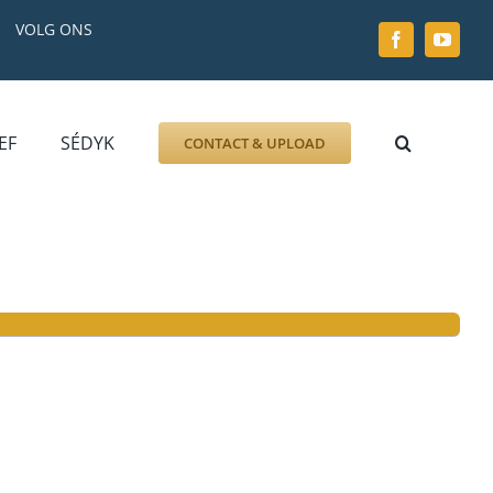
VOLG ONS
EF
SÉDYK
CONTACT & UPLOAD
ZOEK AFBEELDING
FOTO
DOCUMENT
GRAFZERK
ALLLES