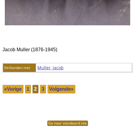
Jacob Muller (1876-1945)
Muller, Jacob
Verbonden met
«Vorige
1
2
3
Volgende»
Ga naar standaard site