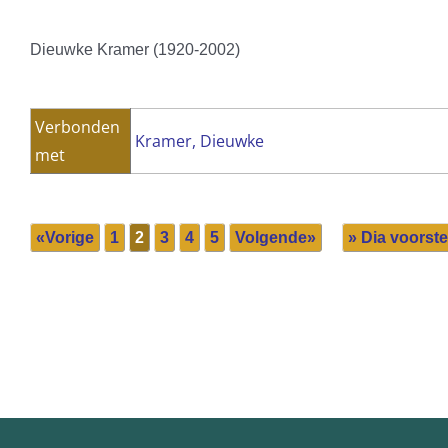
Dieuwke Kramer (1920-2002)
Verbonden
Kramer, Dieuwke
met
«Vorige
1
2
3
4
5
Volgende»
» Dia voorste