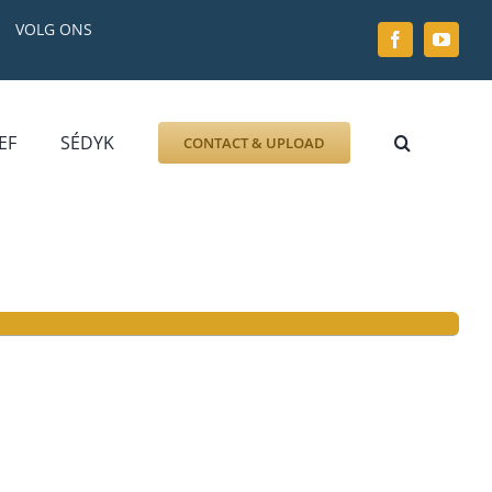
VOLG ONS
EF
SÉDYK
CONTACT & UPLOAD
ZOEK AFBEELDING
FOTO
DOCUMENT
GRAFZERK
ALLLES