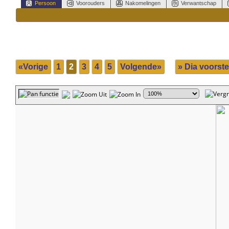
Persoon
Voorouders
Nakomelingen
Verwantschap
«Vorige
1
2
3
4
5
Volgende»
» Dia voorste