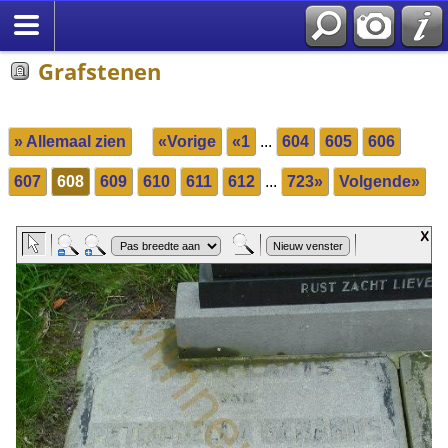
Grafstenen
» Allemaal zien
«Vorige
«1
...
604
605
606
607
608
609
610
611
612
...
723»
Volgende»