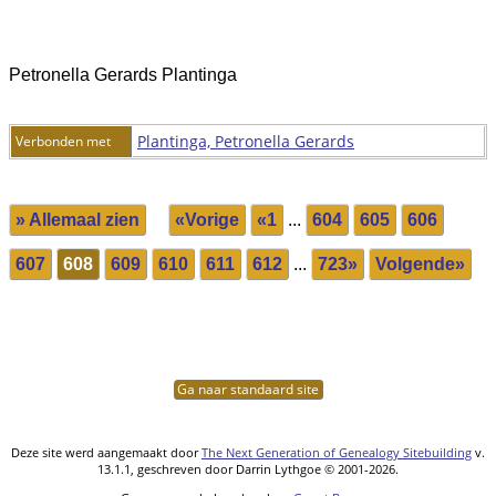
Petronella Gerards Plantinga
Plantinga, Petronella Gerards
Verbonden met
» Allemaal zien
«Vorige
«1
...
604
605
606
607
608
609
610
611
612
...
723»
Volgende»
Ga naar standaard site
Deze site werd aangemaakt door
The Next Generation of Genealogy Sitebuilding
v.
13.1.1, geschreven door Darrin Lythgoe © 2001-2026.