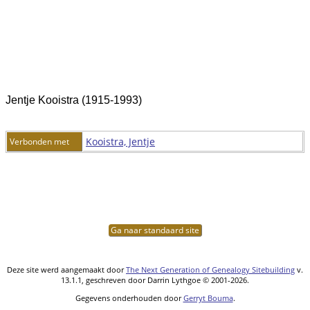
Jentje Kooistra (1915-1993)
Kooistra, Jentje
Verbonden met
Ga naar standaard site
Deze site werd aangemaakt door
The Next Generation of Genealogy Sitebuilding
v.
13.1.1, geschreven door Darrin Lythgoe © 2001-2026.
Gegevens onderhouden door
Gerryt Bouma
.