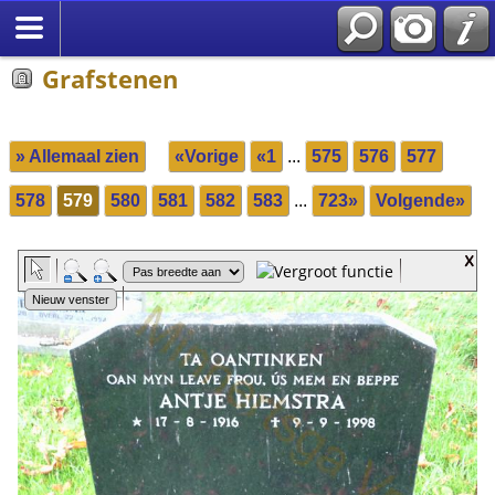
Grafstenen
» Allemaal zien
«Vorige
«1
...
575
576
577
578
579
580
581
582
583
...
723»
Volgende»