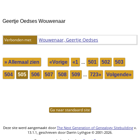
Geertje Oedses Wouwenaar
Wouwenaar, Geertje Oedses
Verbonden met
» Allemaal zien
«Vorige
«1
...
501
502
503
504
505
506
507
508
509
...
723»
Volgende»
Ga naar standaard site
Deze site werd aangemaakt door
The Next Generation of Genealogy Sitebuilding
v.
13.1.1, geschreven door Darrin Lythgoe © 2001-2026.