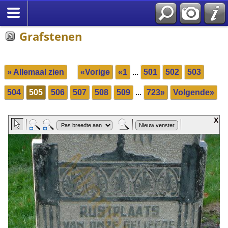
Grafstenen
» Allemaal zien
«Vorige
«1
...
501
502
503
504
505
506
507
508
509
...
723»
Volgende»