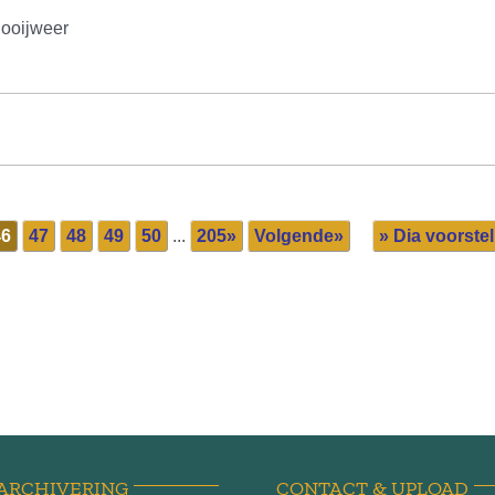
Mooijweer
46
47
48
49
50
...
205»
Volgende»
» Dia voorstel
ARCHIVERING
CONTACT & UPLOAD