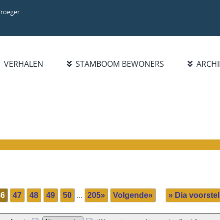
Vroeger
VERHALEN
STAMBOOM BEWONERS
ARCHI
BIBLIOTHEEK
INFO
ZOEK FAMILIE
BOEKENLIJST
INTRODUCTIE
PERSOON
PUBLICATIES
WAT IS NIEUW?
FAMILIENAAM
HANDELSREGISTER 1921-
STATISTIEKEN
BLADEREN DOOR
1977
FAMILIENAMEN
BEROEPEN/NAMENLIJST
1928
46
47
48
49
50
...
205»
Volgende»
» Dia voorstel