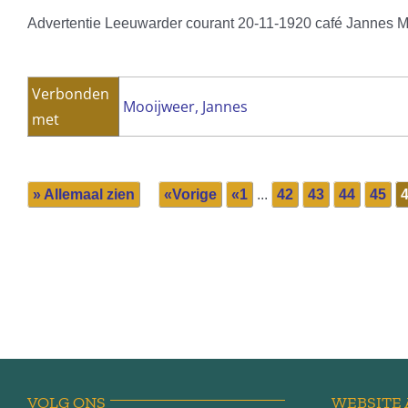
Advertentie Leeuwarder courant 20-11-1920 café Jannes 
Verbonden
Mooijweer, Jannes
met
» Allemaal zien
«Vorige
«1
...
42
43
44
45
VOLG ONS
WEBSITE 