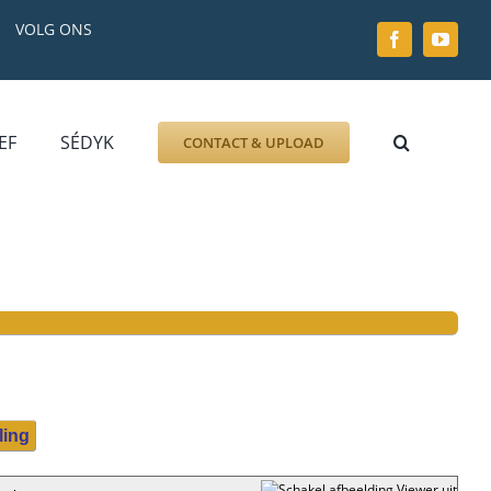
VOLG ONS
EF
SÉDYK
CONTACT & UPLOAD
ZOEK AFBEELDING
FOTO
DOCUMENT
GRAFZERK
ALLLES
ling