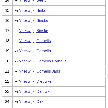
14
Vrieswijk, Beert
15
Vrieswijk, Binke
16
Vrieswijk, Binske
17
Vrieswijk, Binske
18
Vrieswijk, Cornelis
19
Vrieswijk, Cornelis
20
Vrieswijk, Cornelis Cornelis
21
Vrieswijk, Cornelis Jans
22
Vrieswijk, Dieuwke
23
Vrieswijk, Dieuwke
24
Vrieswijk, Dirk