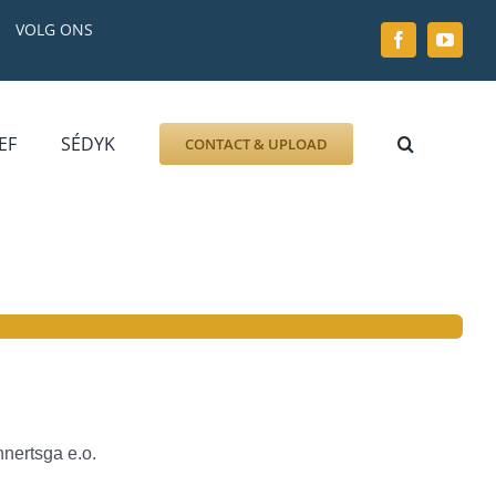
VOLG ONS
EF
SÉDYK
CONTACT & UPLOAD
ZOEK AFBEELDING
FOTO
DOCUMENT
GRAFZERK
ALLLES
nertsga e.o.