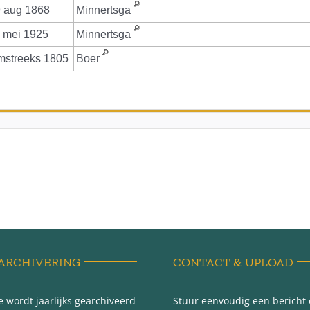
 aug 1868
Minnertsga
 mei 1925
Minnertsga
mstreeks 1805
Boer
ARCHIVERING
CONTACT & UPLOAD
 wordt jaarlijks gearchiveerd
Stuur eenvoudig een bericht e