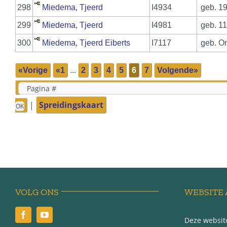
298
Miedema, Tjeerd
I4934
geb. 19
299
Miedema, Tjeerd
I4981
geb. 11
300
Miedema, Tjeerd Eiberts
I7117
geb. O
«Vorige
«1
...
2
3
4
5
6
7
Volgende»
|
Spreidingskaart
VOLG ONS
WEBSITE 
Deze website