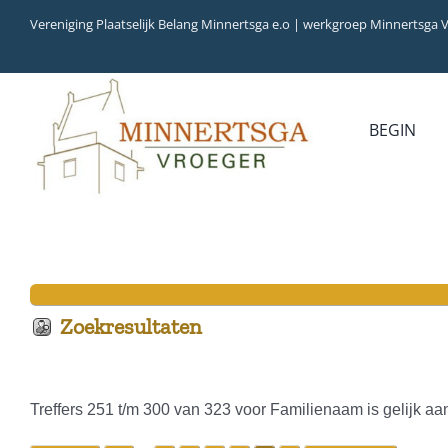
Ga
Vereniging Plaatselijk Belang Minnertsga e.o | werkgroep Minnertsga 
naar
inhoud
BEGIN
MEDIA
INVENTARIS
COLLECTIEBANK
ARCHIEFSTUKKEN
AUDIO
VERHALEN
VIDEO (FILM)
AANWINSTEN
INWONERS 65+ IN 1979
Zoekresultaten
Treffers 251 t/m 300 van 323 voor Familienaam is gelijk