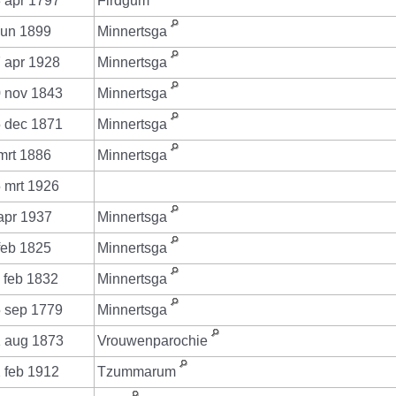
 apr 1797
Firdgum
jun 1899
Minnertsga
 apr 1928
Minnertsga
 nov 1843
Minnertsga
 dec 1871
Minnertsga
mrt 1886
Minnertsga
 mrt 1926
apr 1937
Minnertsga
feb 1825
Minnertsga
 feb 1832
Minnertsga
 sep 1779
Minnertsga
 aug 1873
Vrouwenparochie
 feb 1912
Tzummarum