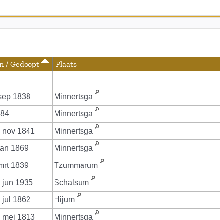
n / Gedoopt
Plaats
sep 1838
Minnertsga
784
Minnertsga
 nov 1841
Minnertsga
jan 1869
Minnertsga
mrt 1839
Tzummarum
 jun 1935
Schalsum
 jul 1862
Hijum
 mei 1813
Minnertsga