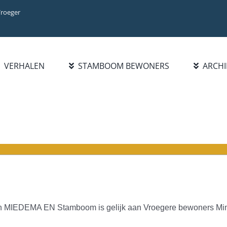
Vroeger
VERHALEN
STAMBOOM BEWONERS
ARCHI
BIBLIOTHEEK
INFO
ZOEK FAMILIE
BOEKENLIJST
INTRODUCTIE
PERSOON
PUBLICATIES
WAT IS NIEUW?
FAMILIENAAM
HANDELSREGISTER 1921-
STATISTIEKEN
BLADEREN DOOR
1977
FAMILIENAMEN
BEROEPEN/NAMENLIJST
1928
 aan MIEDEMA EN Stamboom is gelijk aan Vroegere bewoners Min