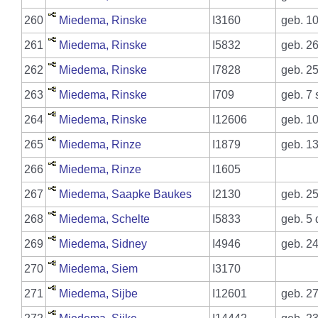
260
Miedema, Rinske
I3160
geb. 10
261
Miedema, Rinske
I5832
geb. 26
262
Miedema, Rinske
I7828
geb. 25
263
Miedema, Rinske
I709
geb. 7 
264
Miedema, Rinske
I12606
geb. 10
265
Miedema, Rinze
I1879
geb. 13
266
Miedema, Rinze
I1605
267
Miedema, Saapke Baukes
I2130
geb. 25
268
Miedema, Schelte
I5833
geb. 5 
269
Miedema, Sidney
I4946
geb. 24
270
Miedema, Siem
I3170
271
Miedema, Sijbe
I12601
geb. 27