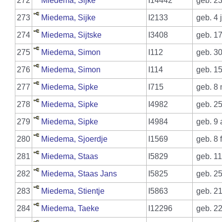
272
Miedema, Sijke
I14442
geb. 23
273
Miedema, Sijke
I2133
geb. 4 
274
Miedema, Sijtske
I3408
geb. 17
275
Miedema, Simon
I112
geb. 30
276
Miedema, Simon
I114
geb. 15
277
Miedema, Sipke
I715
geb. 8 
278
Miedema, Sipke
I4982
geb. 25
279
Miedema, Sipke
I4984
geb. 9 
280
Miedema, Sjoerdje
I1569
geb. 8 
281
Miedema, Staas
I5829
geb. 11
282
Miedema, Staas Jans
I5825
geb. 25
283
Miedema, Stientje
I5863
geb. 21
284
Miedema, Taeke
I12296
geb. 22