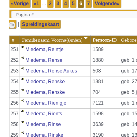
«Vorige
«1
...
2
3
4
5
6
7
Volgende»
|
Spreidingskaart
#
Familienaam, Voorna(a)m(en)
Persoon-ID
Gebore
251
Miedema, Reintje
I1589
252
Miedema, Rense
I1880
geb. 1 
253
Miedema, Rense Aukes
I508
geb. 1
254
Miedema, Renske
I1881
geb. 27
255
Miedema, Renske
I704
geb. 5 
256
Miedema, Rienigje
I7121
geb. 1 
257
Miedema, Rients
I1598
geb. 15
258
Miedema, Rinse
I3639
geb. 14
259
Miedema, Rinske
I3190
geb. 13