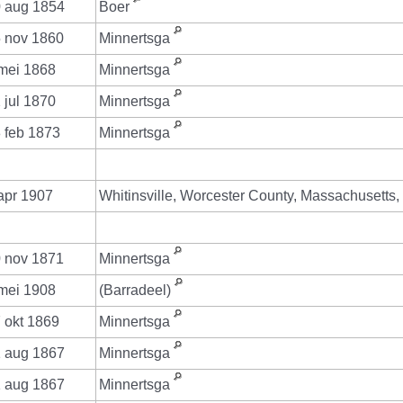
 aug 1854
Boer
 nov 1860
Minnertsga
mei 1868
Minnertsga
 jul 1870
Minnertsga
 feb 1873
Minnertsga
apr 1907
Whitinsville, Worcester County, Massachusetts
 nov 1871
Minnertsga
mei 1908
(Barradeel)
 okt 1869
Minnertsga
 aug 1867
Minnertsga
 aug 1867
Minnertsga