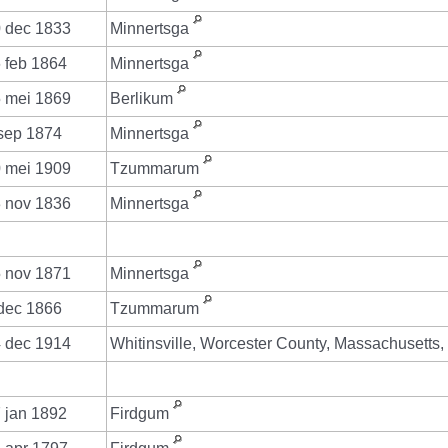
 dec 1833
Minnertsga
 feb 1864
Minnertsga
 mei 1869
Berlikum
sep 1874
Minnertsga
 mei 1909
Tzummarum
 nov 1836
Minnertsga
 nov 1871
Minnertsga
dec 1866
Tzummarum
 dec 1914
Whitinsville, Worcester County, Massachusetts
 jan 1892
Firdgum