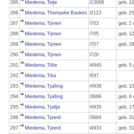
285
Miedema, Tetje
I13068
geb. 10
286
Miedema, Thomaske Baukes
I2123
geb. 25
287
Miedema, Tijmen
I703
geb. 2 
288
Miedema, Tijmen
I705
geb. 12
289
Miedema, Tijmen
I707
geb. 28
290
Miedema, Tijmen
I720
291
Miedema, Tillie
I4945
geb. 5 
292
Miedema, Titia
I597
293
Miedema, Tjalling
I4938
geb. 10
294
Miedema, Tjalling
I3686
geb. 6 
295
Miedema, Tjaltje
I4935
geb. 17
296
Miedema, Tjeerd
I3684
geb. 31
297
Miedema, Tjeerd
I4933
geb. 31