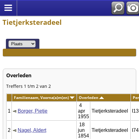
Tietjerksteradeel
Overleden
Treffers 1 t/m 2 van 2
Familienaam, Voorna(a)m(en)
Overleden
Per
4
1
Borger, Pietje
apr
Tietjerksteradeel
I1
1955
18
2
Nagel, Aldert
jun
Tietjerksteradeel
I7
1854