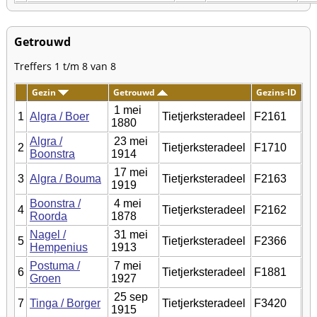
Getrouwd
Treffers 1 t/m 8 van 8
Gezin
Getrouwd
Gezins-ID
1 mei
1
Algra / Boer
Tietjerksteradeel
F2161
1880
Algra /
23 mei
2
Tietjerksteradeel
F1710
Boonstra
1914
17 mei
3
Algra / Bouma
Tietjerksteradeel
F2163
1919
Boonstra /
4 mei
4
Tietjerksteradeel
F2162
Roorda
1878
Nagel /
31 mei
5
Tietjerksteradeel
F2366
Hempenius
1913
Postuma /
7 mei
6
Tietjerksteradeel
F1881
Groen
1927
25 sep
7
Tinga / Borger
Tietjerksteradeel
F3420
1915