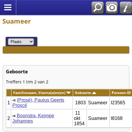
Suameer
Geboorte
Treffers 1 t/m 2 van 2
Familienaam, Voorna(a)m(en)
Geboorte
Persoon-ID
(Prosé), Paulus Geerts
1
1803
Suameer
I23565
Proscé
11
Boonstra, Keimpe
2
okt
Suameer
I8168
Johannes
1854