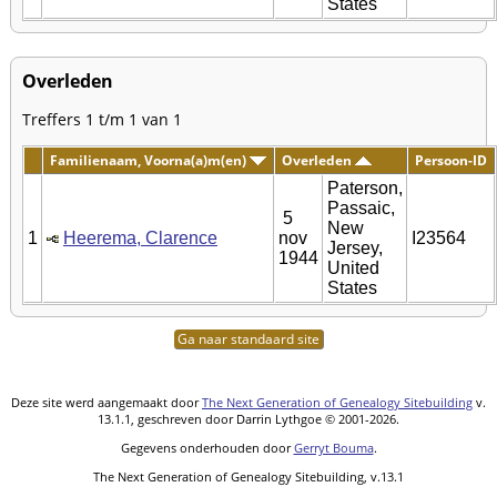
States
Overleden
Treffers 1 t/m 1 van 1
Familienaam, Voorna(a)m(en)
Overleden
Persoon-ID
Paterson,
Passaic,
5
New
1
Heerema, Clarence
nov
I23564
Jersey,
1944
United
States
Ga naar standaard site
Deze site werd aangemaakt door
The Next Generation of Genealogy Sitebuilding
v.
13.1.1, geschreven door Darrin Lythgoe © 2001-2026.
Gegevens onderhouden door
Gerryt Bouma
.
The Next Generation of Genealogy Sitebuilding, v.13.1