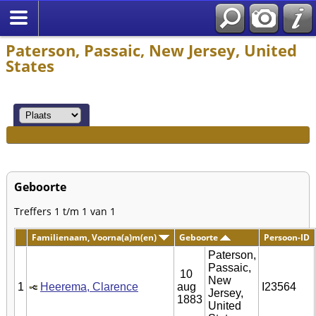
Paterson, Passaic, New Jersey, United
States
Geboorte
Treffers 1 t/m 1 van 1
Familienaam, Voorna(a)m(en)
Geboorte
Persoon-ID
Paterson,
Passaic,
10
New
1
Heerema, Clarence
aug
I23564
Jersey,
1883
United