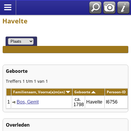
Havelte
Geboorte
Treffers 1 t/m 1 van 1
Familienaam, Voorna(a)m(en)
Geboorte
Persoon-ID
ca.
1
Bos, Gerrit
Havelte
I6756
1798
Overleden