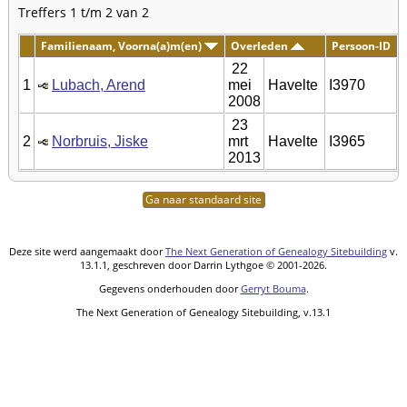
Treffers 1 t/m 2 van 2
Familienaam, Voorna(a)m(en)
Overleden
Persoon-ID
22
1
Lubach, Arend
mei
Havelte
I3970
2008
23
2
Norbruis, Jiske
mrt
Havelte
I3965
2013
Ga naar standaard site
Deze site werd aangemaakt door
The Next Generation of Genealogy Sitebuilding
v.
13.1.1, geschreven door Darrin Lythgoe © 2001-2026.
Gegevens onderhouden door
Gerryt Bouma
.
The Next Generation of Genealogy Sitebuilding, v.13.1