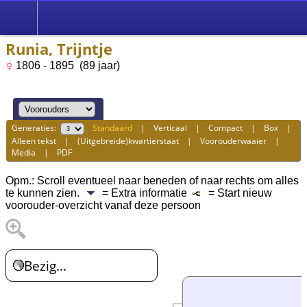
Runia, Trijntje
1806 - 1895 (89 jaar)
Generaties:
Standaard
|
Verticaal
|
Compact
|
Box
|
Alleen tekst
|
(Uitgebreide)kwartierstaat
|
Voorouderwaaier
|
Media
|
PDF
Opm.: Scroll eventueel naar beneden of naar rechts om alles
te kunnen zien.
= Extra informatie
= Start nieuw
voorouder-overzicht vanaf deze persoon
Bezig...