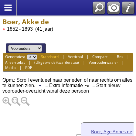
Boer, Akke de
1852 - 1893 (41 jaar)
Generaties:
Standaard
|
Verticaal
|
Compact
|
Box
|
Alleen tekst
|
(Uitgebreide)kwartierstaat
|
Voorouderwaaier
|
Media
|
PDF
Opm.: Scroll eventueel naar beneden of naar rechts om alles
te kunnen zien.
= Extra informatie
= Start nieuw
voorouder-overzicht vanaf deze persoon
Boer, Age Annes de