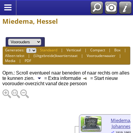
Miedema, Hessel
Generaties:
Standaard
|
Verticaal
|
Compact
|
Box
|
Alleen tekst
|
(Uitgebreide)kwartierstaat
|
Voorouderwaaier
|
Media
|
PDF
Opm.: Scroll eventueel naar beneden of naar rechts om alles
te kunnen zien.
= Extra informatie
= Start nieuw
voorouder-overzicht vanaf deze persoon
Miedema,
Johannes
1919-1993