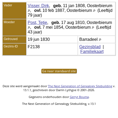
Vader
Visser, Dirk
,
geb.
11 jan 1808, Oosterbierum
,
ovl.
10 feb 1887, Oosterbierum
(Leeftijd
79 jaar)
Moeder
Post, Tetje
,
geb.
17 aug 1810, Oosterbierum
,
ovl.
7 mei 1854, Oosterbierum
(Leeftijd
43 jaar)
Getrouwd
19 jun 1830
Barradeel
Gezins-ID
F2138
Gezinsblad
|
Familiekaart
Ga naar standaard site
Deze site werd aangemaakt door
The Next Generation of Genealogy Sitebuilding
v.
13.1.1, geschreven door Darrin Lythgoe © 2001-2026.
Gegevens onderhouden door
Gerryt Bouma
.
The Next Generation of Genealogy Sitebuilding, v.13.1