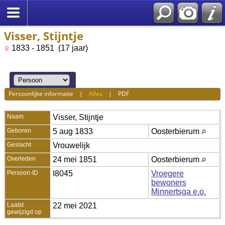
Visser, Stijntje
1833 - 1851 (17 jaar)
Persoonlijke informatie
|
Alles
|
PDF
Naam
Visser
,
Stijntje
Geboren
5 aug 1833
Oosterbierum
Geslacht
Vrouwelijk
Overleden
24 mei 1851
Oosterbierum
Persoon-ID
I8045
Vroegere
bewoners
Minnertsga e.o.
Laatst
22 mei 2021
gewijzigd op