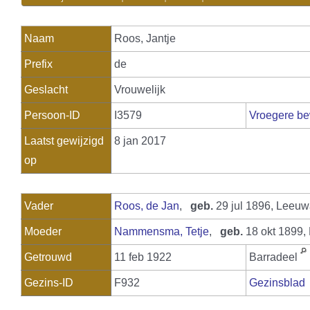
Naam
Roos
,
Jantje
Prefix
de
Geslacht
Vrouwelijk
Persoon-ID
I3579
Vroegere be
Laatst gewijzigd
8 jan 2017
op
Vader
Roos, de Jan
,
geb.
29 jul 1896, Leeu
Moeder
Nammensma, Tetje
,
geb.
18 okt 1899,
Getrouwd
11 feb 1922
Barradeel
Gezins-ID
F932
Gezinsblad