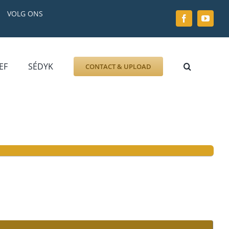
VOLG ONS
EF
SÉDYK
CONTACT & UPLOAD
ZOEK AFBEELDING
FOTO
DOCUMENT
GRAFZERK
ALLLES