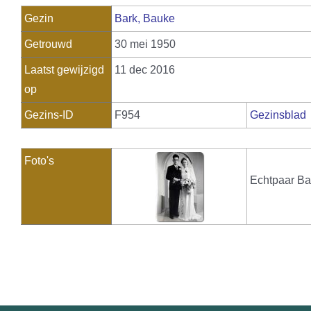
Gezin
Bark, Bauke
Getrouwd
30 mei 1950
Laatst gewijzigd
11 dec 2016
op
Gezins-ID
F954
Gezinsblad
Foto's
Echtpaar Ba