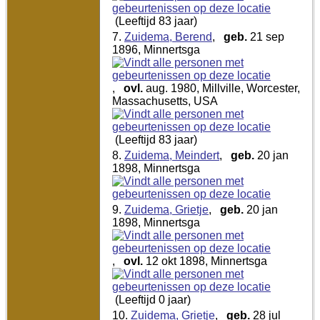
(Leeftijd 83 jaar)
7.
Zuidema, Berend
,
geb.
21 sep
1896, Minnertsga
,
ovl.
aug. 1980, Millville, Worcester,
Massachusetts, USA
(Leeftijd 83 jaar)
8.
Zuidema, Meindert
,
geb.
20 jan
1898, Minnertsga
9.
Zuidema, Grietje
,
geb.
20 jan
1898, Minnertsga
,
ovl.
12 okt 1898, Minnertsga
(Leeftijd 0 jaar)
10.
Zuidema, Grietje
,
geb.
28 jul