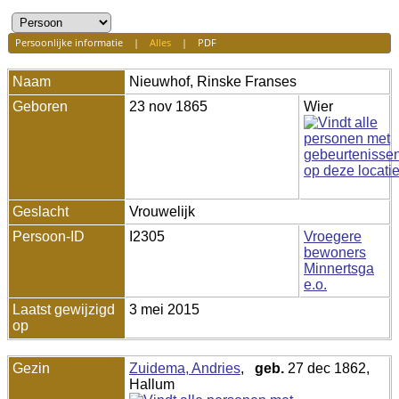
Persoonlijke informatie
|
Alles
|
PDF
Naam
Nieuwhof
,
Rinske Franses
Geboren
23 nov 1865
Wier
Geslacht
Vrouwelijk
Persoon-ID
I2305
Vroegere
bewoners
Minnertsga
e.o.
Laatst gewijzigd
3 mei 2015
op
Gezin
Zuidema, Andries
,
geb.
27 dec 1862,
Hallum