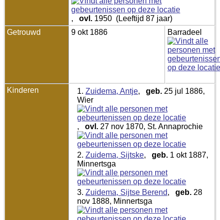
,
ovl.
1950 (Leeftijd 87 jaar)
Getrouwd
9 okt 1886
Barradeel
Kinderen
1.
Zuidema, Antje
,
geb.
25 jul 1886,
Wier
,
ovl.
27 nov 1870, St. Annaprochie
2.
Zuidema, Sijtske
,
geb.
1 okt 1887,
Minnertsga
3.
Zuidema, Sijtse Berend
,
geb.
28
nov 1888, Minnertsga