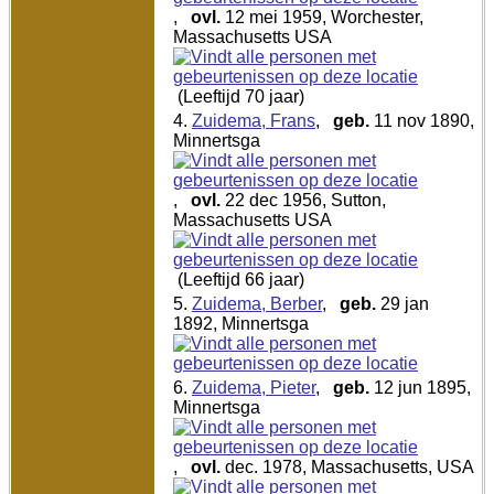
,
ovl.
12 mei 1959, Worchester,
Massachusetts USA
(Leeftijd 70 jaar)
4.
Zuidema, Frans
,
geb.
11 nov 1890,
Minnertsga
,
ovl.
22 dec 1956, Sutton,
Massachusetts USA
(Leeftijd 66 jaar)
5.
Zuidema, Berber
,
geb.
29 jan
1892, Minnertsga
6.
Zuidema, Pieter
,
geb.
12 jun 1895,
Minnertsga
,
ovl.
dec. 1978, Massachusetts, USA