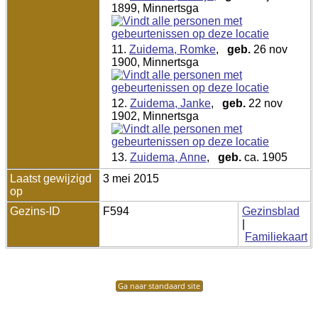
1899, Minnertsga
11.
Zuidema, Romke
,
geb.
26 nov
1900, Minnertsga
12.
Zuidema, Janke
,
geb.
22 nov
1902, Minnertsga
13.
Zuidema, Anne
,
geb.
ca. 1905
Laatst gewijzigd
3 mei 2015
op
Gezins-ID
F594
Gezinsblad
|
Familiekaart
Ga naar standaard site