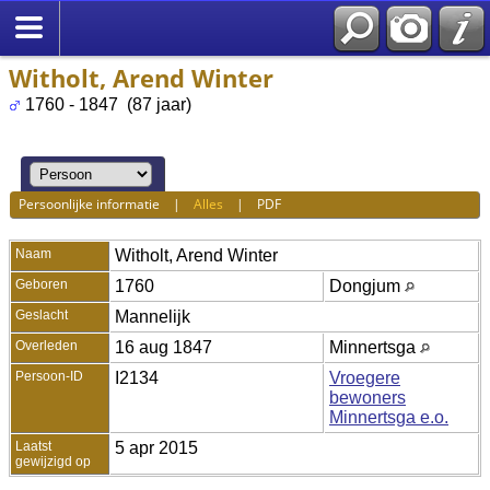
Witholt, Arend Winter
1760 - 1847 (87 jaar)
Persoonlijke informatie
|
Alles
|
PDF
Naam
Witholt
,
Arend Winter
Geboren
1760
Dongjum
Geslacht
Mannelijk
Overleden
16 aug 1847
Minnertsga
Persoon-ID
I2134
Vroegere
bewoners
Minnertsga e.o.
Laatst
5 apr 2015
gewijzigd op