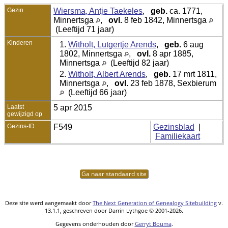
Gezin
Wiersma, Antje Taekeles
,
geb.
ca. 1771,
Minnertsga
,
ovl.
8 feb 1842, Minnertsga
(Leeftijd 71 jaar)
Kinderen
1.
Witholt, Lutgertje Arends
,
geb.
6 aug
1802, Minnertsga
,
ovl.
8 apr 1885,
Minnertsga
(Leeftijd 82 jaar)
2.
Witholt, Albert Arends
,
geb.
17 mrt 1811,
Minnertsga
,
ovl.
23 feb 1878, Sexbierum
(Leeftijd 66 jaar)
Laatst
5 apr 2015
gewijzigd op
Gezins-ID
F549
Gezinsblad
|
Familiekaart
Ga naar standaard site
Deze site werd aangemaakt door
The Next Generation of Genealogy Sitebuilding
v.
13.1.1, geschreven door Darrin Lythgoe © 2001-2026.
Gegevens onderhouden door
Gerryt Bouma
.