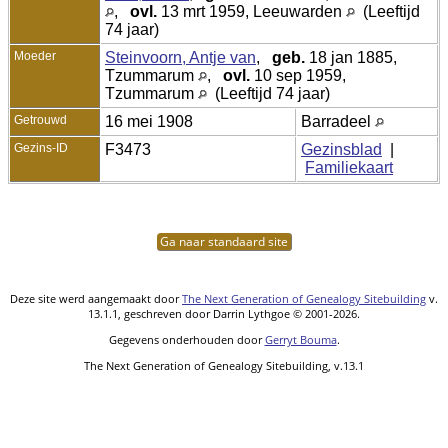
,
ovl.
13 mrt 1959, Leeuwarden
(Leeftijd
74 jaar)
Moeder
Steinvoorn, Antje van
,
geb.
18 jan 1885,
Tzummarum
,
ovl.
10 sep 1959,
Tzummarum
(Leeftijd 74 jaar)
Getrouwd
16 mei 1908
Barradeel
Gezins-ID
F3473
Gezinsblad
|
Familiekaart
Ga naar standaard site
Deze site werd aangemaakt door
The Next Generation of Genealogy Sitebuilding
v.
13.1.1, geschreven door Darrin Lythgoe © 2001-2026.
Gegevens onderhouden door
Gerryt Bouma
.
The Next Generation of Genealogy Sitebuilding, v.13.1