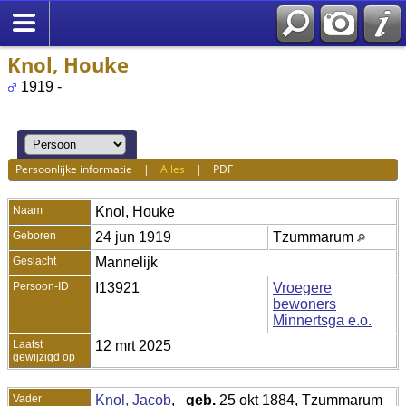
Knol, Houke
1919 -
Persoonlijke informatie
|
Alles
|
PDF
Naam
Knol
,
Houke
Geboren
24 jun 1919
Tzummarum
Geslacht
Mannelijk
Persoon-ID
I13921
Vroegere
bewoners
Minnertsga e.o.
Laatst
12 mrt 2025
gewijzigd op
Vader
Knol, Jacob
,
geb.
25 okt 1884, Tzummarum