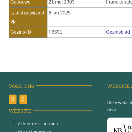
Getrouwd
21 mei 1903
Franekerad
Laatst gewijzigd
6 jan 2025
op
Gezins-ID
F3391
Gezinsblad
VOLG ONS
WEBSITE 
Deze website
door:
WEBSITE
Achter de schermen
Over Minnertsga