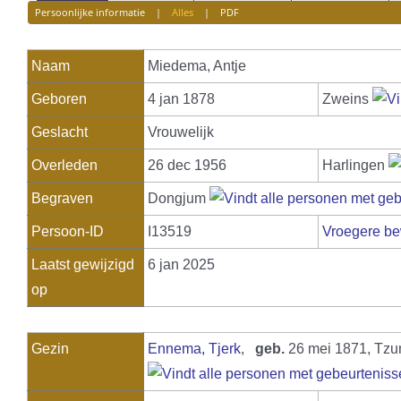
Persoonlijke informatie
|
Alles
|
PDF
Naam
Miedema
,
Antje
Geboren
4 jan 1878
Zweins
Geslacht
Vrouwelijk
Overleden
26 dec 1956
Harlingen
Begraven
Dongjum
Persoon-ID
I13519
Vroegere be
Laatst gewijzigd
6 jan 2025
op
Gezin
Ennema, Tjerk
,
geb.
26 mei 1871, T