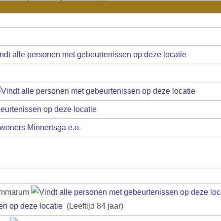
woners Minnertsga e.o.
zummarum
(Leeftijd 84 jaar)