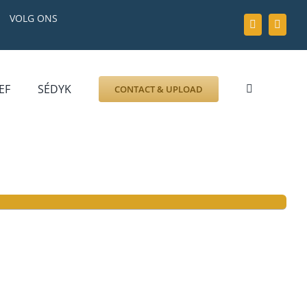
VOLG ONS
EF
SÉDYK
CONTACT & UPLOAD
ZOEK AFBEELDING
FOTO
DOCUMENT
GRAFZERK
ALLLES