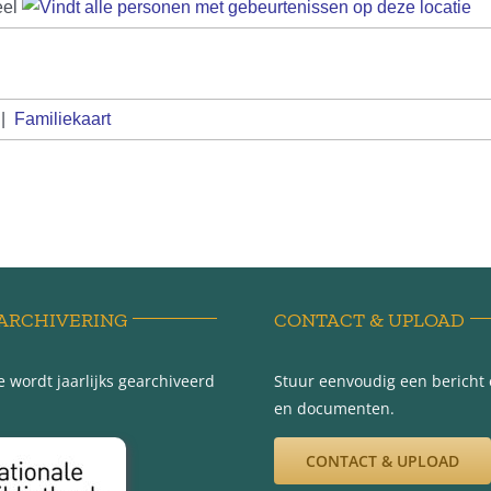
eel
|
Familiekaart
ARCHIVERING
CONTACT & UPLOAD
 wordt jaarlijks gearchiveerd
Stuur eenvoudig een bericht e
en documenten.
CONTACT & UPLOAD