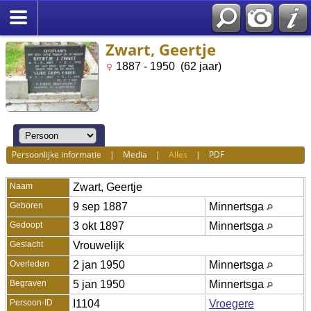
Zwart, Geertje
1887 - 1950 (62 jaar)
Persoonlijke informatie
|
Media
|
Alles
|
PDF
Naam
Zwart
,
Geertje
Geboren
9 sep 1887
Minnertsga
Gedoopt
3 okt 1897
Minnertsga
Geslacht
Vrouwelijk
Overleden
2 jan 1950
Minnertsga
Begraven
5 jan 1950
Minnertsga
Persoon-ID
I1104
Vroegere