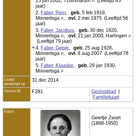
25 jun 2002, Tzummarum
(Leeftijd 85
jaar)
2.
Faber, Rein
,
geb.
5 feb 1919,
Minnertsga
,
ovl.
2 mei 1975 (Leeftijd 56
jaar)
3.
Faber, Jacobus
,
geb.
30 dec 1920,
Minnertsga
,
ovl.
21 jan 2000, Harlingen
(Leeftijd 79 jaar)
+
4.
Faber, Gepje
,
geb.
25 aug 1928,
Minnertsga
,
ovl.
8 aug 2007 (Leeftijd 78
jaar)
5.
Faber, Klaaske
,
geb.
29 jan 1930,
Minnertsga
Laatst
31 dec 2014
gewijzigd op
Gezins-ID
F281
Gezinsblad
|
Familiekaart
Foto's
Geertje Zwart
(1888-1950)