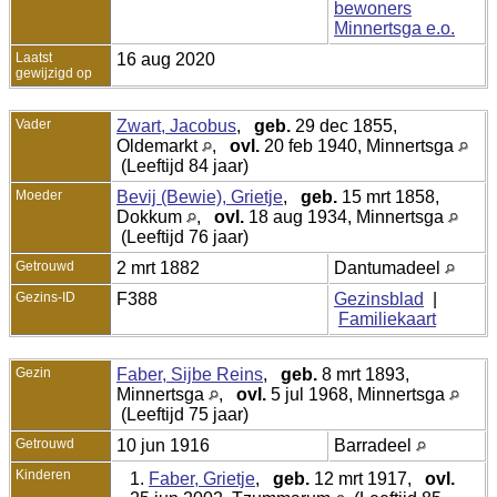
bewoners
Minnertsga e.o.
Laatst
16 aug 2020
gewijzigd op
Vader
Zwart, Jacobus
,
geb.
29 dec 1855,
Oldemarkt
,
ovl.
20 feb 1940, Minnertsga
(Leeftijd 84 jaar)
Moeder
Bevij (Bewie), Grietje
,
geb.
15 mrt 1858,
Dokkum
,
ovl.
18 aug 1934, Minnertsga
(Leeftijd 76 jaar)
Getrouwd
2 mrt 1882
Dantumadeel
Gezins-ID
F388
Gezinsblad
|
Familiekaart
Gezin
Faber, Sijbe Reins
,
geb.
8 mrt 1893,
Minnertsga
,
ovl.
5 jul 1968, Minnertsga
(Leeftijd 75 jaar)
Getrouwd
10 jun 1916
Barradeel
Kinderen
1.
Faber, Grietje
,
geb.
12 mrt 1917,
ovl.