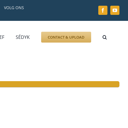
VOLG ONS
EF
SÉDYK
CONTACT & UPLOAD
ZOEK AFBEELDING
FOTO
DOCUMENT
GRAFZERK
ALLLES