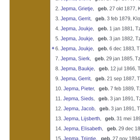
2.
Jepma, Grietje
,
geb.
27 okt 1877, 
3.
Jepma, Gerrit
,
geb.
3 feb 1879, Kl
4.
Jepma, Joukje
,
geb.
1 jan 1881,
5.
Jepma, Joukje
,
geb.
3 jan 1882,
+
6.
Jepma, Joukje
,
geb.
6 dec 1883,
7.
Jepma, Sierk
,
geb.
29 jan 1885, 
8.
Jepma, Baukje
,
geb.
12 jul 1866
9.
Jepma, Gerrit
,
geb.
21 sep 1887,
10.
Jepma, Pieter
,
geb.
7 feb 1889,
11.
Jepma, Sieds
,
geb.
3 jan 1891,
12.
Jepma, Jacob
,
geb.
3 jan 1891,
13.
Jepma, Lijsberth
,
geb.
31 mei 18
14.
Jepma, Elisabeth
,
geb.
29 dec 1
15.
Jepma, Trijntje
,
geb.
27 nov 189