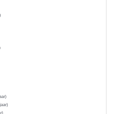
)
)
aar)
jaar)
r)