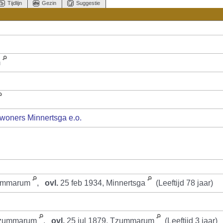
Tijdlijn
Gezin
Suggestie
m
woners Minnertsga e.o.
zummarum
,
ovl.
25 feb 1934, Minnertsga
(Leeftijd 78 jaar)
 Tzummarum
,
ovl.
25 jul 1879, Tzummarum
(Leeftijd 3 jaar)