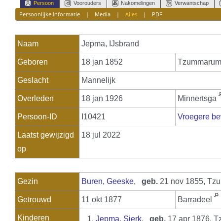
Persoon
Voorouders
Nakomelingen
Verwantschap
Persoonlijke informatie
|
Media
|
Alles
|
PDF
Naam
Jepma
,
IJsbrand
Geboren
18 jan 1852
Tzummaru
Geslacht
Mannelijk
Overleden
18 jan 1926
Minnertsga
Persoon-ID
I10421
Vroegere be
Laatst gewijzigd
18 jul 2022
op
Gezin
Buren, Geeske
,
geb.
21 nov 1855, T
Getrouwd
11 okt 1877
Barradeel
Kinderen
1.
Jepma, Sierk
,
geb.
17 apr 1876,