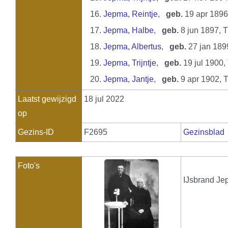
16.
Jepma, Reintje
,
geb.
19 apr 189
17.
Jepma, Halbe
,
geb.
8 jun 1897,
18.
Jepma, Albertus
,
geb.
27 jan 18
19.
Jepma, Trijntje
,
geb.
19 jul 1900
20.
Jepma, Jantje
,
geb.
9 apr 1902,
Laatst gewijzigd
18 jul 2022
op
Gezins-ID
F2695
Gezinsblad
Foto's
IJsbrand Je