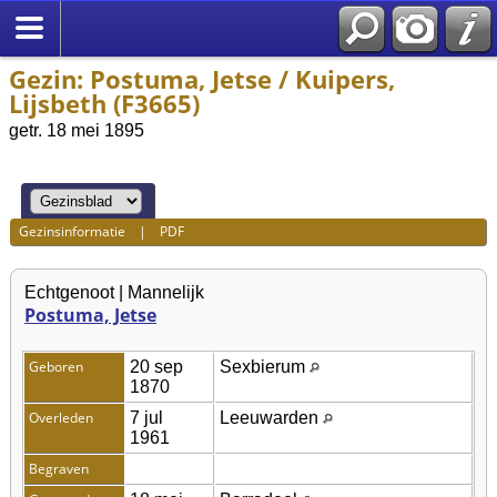
Gezin: Postuma, Jetse / Kuipers,
Lijsbeth (F3665)
getr. 18 mei 1895
Gezinsinformatie
|
PDF
Echtgenoot | Mannelijk
Postuma, Jetse
Geboren
20 sep
Sexbierum
1870
Overleden
7 jul
Leeuwarden
1961
Begraven