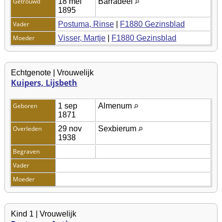
Getrouwd
18 mei
Barradeel
1895
Vader
Postuma, Rinse
|
F1880 Gezinsblad
Moeder
Visser, Martje
|
F1880 Gezinsblad
Echtgenote | Vrouwelijk
Kuipers, Lijsbeth
Geboren
1 sep
Almenum
1871
Overleden
29 nov
Sexbierum
1938
Begraven
Vader
Moeder
Kind 1 | Vrouwelijk