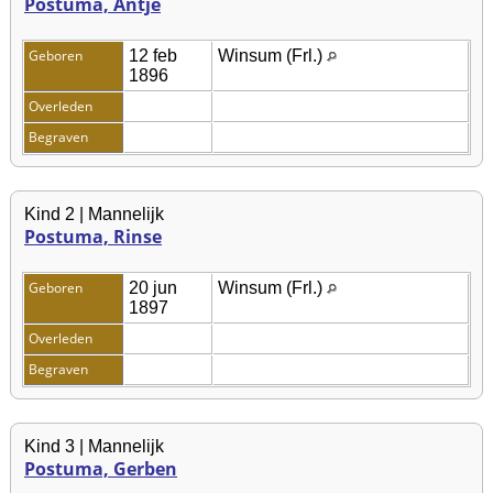
Postuma, Antje
Geboren
12 feb
Winsum (Frl.)
1896
Overleden
Begraven
Kind 2 | Mannelijk
Postuma, Rinse
Geboren
20 jun
Winsum (Frl.)
1897
Overleden
Begraven
Kind 3 | Mannelijk
Postuma, Gerben