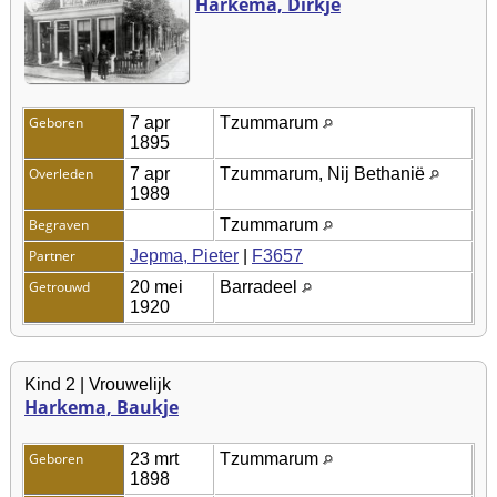
Harkema, Dirkje
Geboren
7 apr
Tzummarum
1895
Overleden
7 apr
Tzummarum, Nij Bethanië
1989
Begraven
Tzummarum
Partner
Jepma, Pieter
|
F3657
Getrouwd
20 mei
Barradeel
1920
Kind 2 | Vrouwelijk
Harkema, Baukje
Geboren
23 mrt
Tzummarum
1898