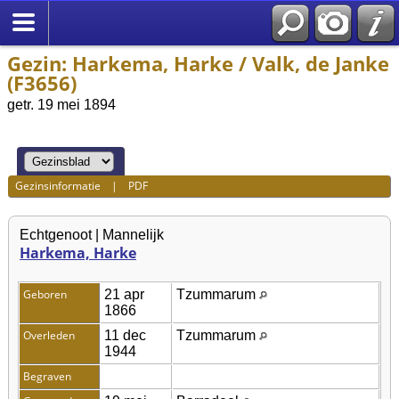
Gezin: Harkema, Harke / Valk, de Janke
(F3656)
getr. 19 mei 1894
Gezinsinformatie
|
PDF
Echtgenoot | Mannelijk
Harkema, Harke
Geboren
21 apr
Tzummarum
1866
Overleden
11 dec
Tzummarum
1944
Begraven