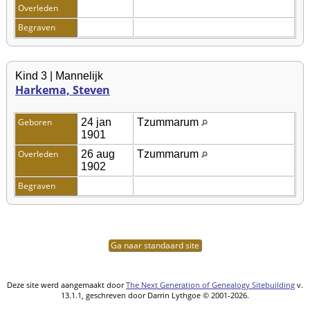
Overleden
Begraven
Kind 3 | Mannelijk
Harkema, Steven
Geboren
24 jan
Tzummarum
1901
Overleden
26 aug
Tzummarum
1902
Begraven
Ga naar standaard site
Deze site werd aangemaakt door
The Next Generation of Genealogy Sitebuilding
v.
13.1.1, geschreven door Darrin Lythgoe © 2001-2026.