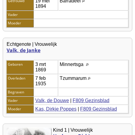
Getrouwd
19 mei
Barradeel
1894
Vader
Moeder
Echtgenote | Vrouwelijk
Valk, de Janke
Geboren
3 mrt
Minnertsga
1869
Overleden
7 feb
Tzummarum
1935
Begraven
Vader
Valk, de Douwe
|
F809 Gezinsblad
Moeder
Kas, Dirkje Poppes
|
F809 Gezinsblad
Kind 1 | Vrouwelijk