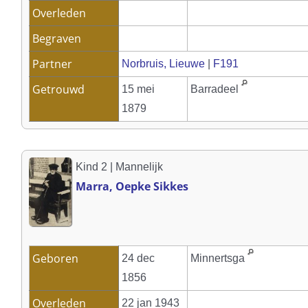
Overleden
Begraven
Partner
Norbruis, Lieuwe
|
F191
Getrouwd
15 mei
Barradeel
1879
Kind 2 | Mannelijk
Marra, Oepke Sikkes
Geboren
24 dec
Minnertsga
1856
Overleden
22 jan 1943