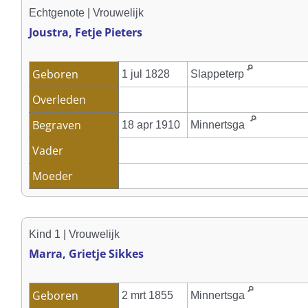
Echtgenote | Vrouwelijk
Joustra, Fetje Pieters
Geboren
1 jul 1828
Slappeterp
Overleden
Begraven
18 apr 1910
Minnertsga
Vader
Moeder
Kind 1 | Vrouwelijk
Marra, Grietje Sikkes
Geboren
2 mrt 1855
Minnertsga