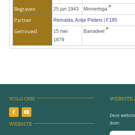
Begraven
25 jan 1943
Minnertsga
Partner
Reinalda, Antje Pieters
|
F195
Getrouwd
15 mei
Barradeel
1879
VOLG ONS
WEBSITE 
Deze website
door:
WEBSITE