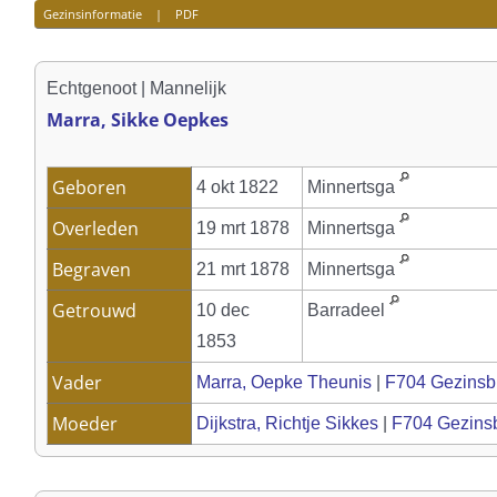
Gezinsinformatie
|
PDF
Echtgenoot | Mannelijk
Marra, Sikke Oepkes
Geboren
4 okt 1822
Minnertsga
Overleden
19 mrt 1878
Minnertsga
Begraven
21 mrt 1878
Minnertsga
Getrouwd
10 dec
Barradeel
1853
Vader
Marra, Oepke Theunis
|
F704 Gezinsb
Moeder
Dijkstra, Richtje Sikkes
|
F704 Gezins