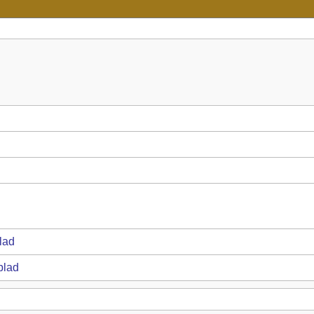
lad
blad