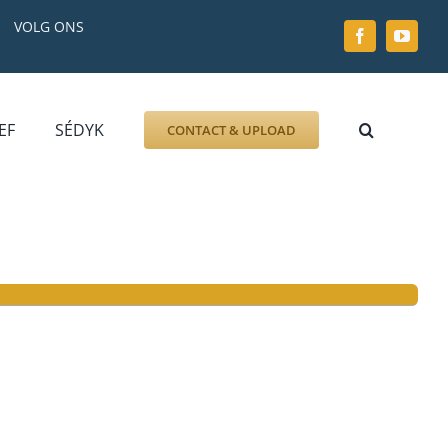
VOLG ONS
EF
SÉDYK
CONTACT & UPLOAD
ZOEK AFBEELDING
FOTO
DOCUMENT
GRAFZERK
ALLLES