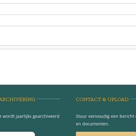
ARCHIVERING
CONTACT & UPLOAD
 wordt jaarlijks gearchiveerd
Stuur eenvoudig een bericht e
en documenten.