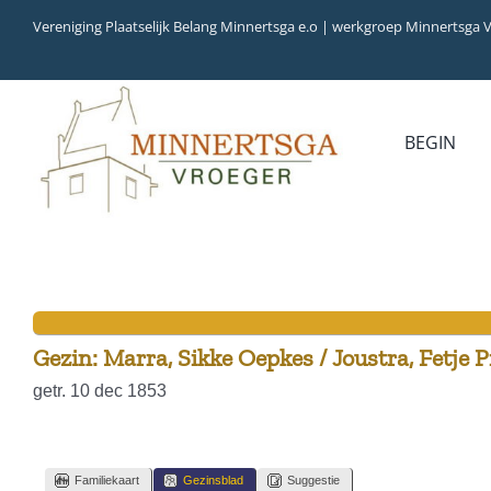
Ga
Vereniging Plaatselijk Belang Minnertsga e.o | werkgroep Minnertsga 
naar
inhoud
BEGIN
MEDIA
INVENTARIS
COLLECTIEBANK
ARCHIEFSTUKKEN
AUDIO
VERHALEN
VIDEO (FILM)
AANWINSTEN
INWONERS 65+ IN 1979
Gezin: Marra, Sikke Oepkes / Joustra, Fetje P
getr. 10 dec 1853
Familiekaart
Gezinsblad
Suggestie