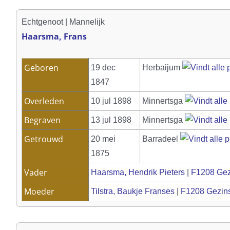
Echtgenoot | Mannelijk
Haarsma, Frans
Geboren
19 dec
Herbaijum
1847
Overleden
10 jul 1898
Minnertsga
Begraven
13 jul 1898
Minnertsga
Getrouwd
20 mei
Barradeel
1875
Vader
Haarsma, Hendrik Pieters
|
F1208 Gez
Moeder
Tilstra, Baukje Franses
|
F1208 Gezin