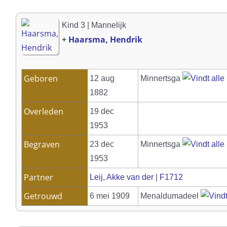
Kind 3 | Mannelijk
+
Haarsma, Hendrik
Geboren
12 aug
Minnertsga
1882
Overleden
19 dec
1953
Begraven
23 dec
Minnertsga
1953
Partner
Leij, Akke van der
|
F1712
Getrouwd
6 mei 1909
Menaldumadeel