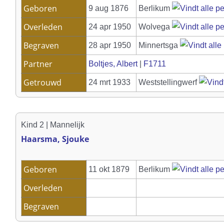
Geboren
9 aug 1876
Berlikum
Overleden
24 apr 1950
Wolvega
Begraven
28 apr 1950
Minnertsga
Partner
Boltjes, Albert
|
F1711
Getrouwd
24 mrt 1933
Weststellingwerf
Kind 2 | Mannelijk
Haarsma, Sjouke
Geboren
11 okt 1879
Berlikum
Overleden
Begraven