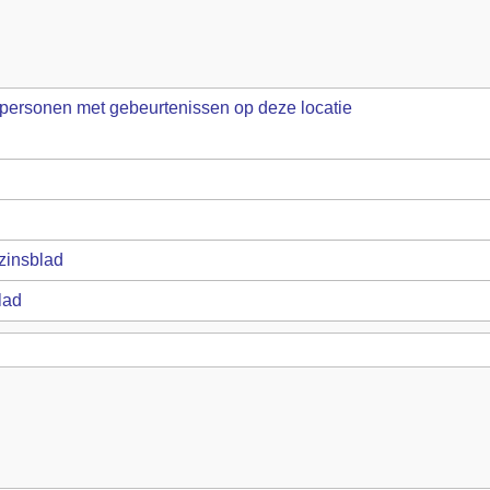
zinsblad
lad