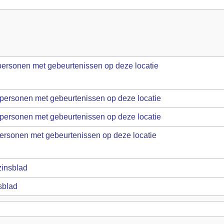
insblad
sblad