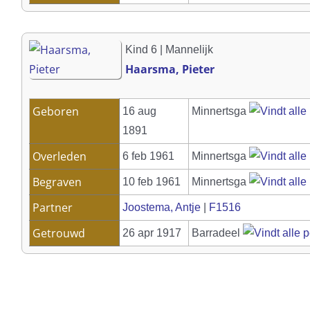
Kind 6 | Mannelijk
Haarsma, Pieter
Geboren
16 aug
Minnertsga
1891
Overleden
6 feb 1961
Minnertsga
Begraven
10 feb 1961
Minnertsga
Partner
Joostema, Antje
|
F1516
Getrouwd
26 apr 1917
Barradeel