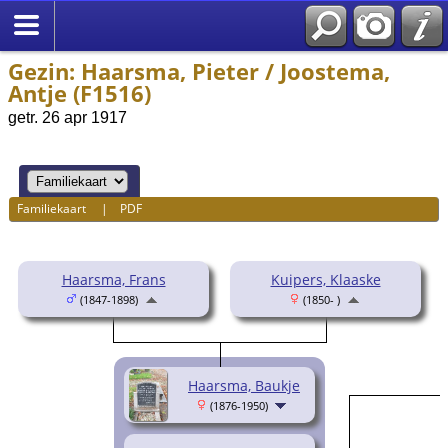
Gezin: Haarsma, Pieter / Joostema,
Antje (F1516)
getr. 26 apr 1917
Familiekaart
|
PDF
Haarsma, Frans
Kuipers, Klaaske
(1847-1898)
(1850- )
Haarsma, Baukje
(1876-1950)