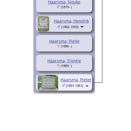
Haarsma, Sjouke
(1879- )
Haarsma, Hendrik
(1882-1953)
Haarsma, Pietje
(1886- )
Haarsma, Trijntje
(1889- )
Haarsma, Pieter
(1891-1961)