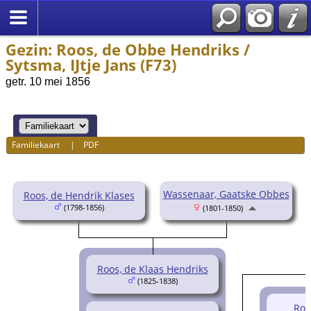
Gezin: Roos, de Obbe Hendriks /
Sytsma, IJtje Jans (F73)
getr. 10 mei 1856
Familiekaart
|
PDF
Wassenaar, Gaatske Obbes
Roos, de Hendrik Klases
(1798-1856)
(1801-1850)
Roos, de Klaas Hendriks
(1825-1838)
Roo