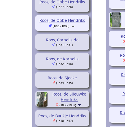
Roos, de Obbe Hendriks
(1827-1828)
Roos, de Obbe Hendriks
(1829-1880)
Roo
Roos, Cornelis de
(
(1831-1831)
Roo
Roos, de Kornelis
(
(1832-1858)
Roo
Roos, de Sjoeke
(1834-1835)
Ro
Roos, de Sjieuwke
Hendriks
(1836-1902)
Roo
Roos, de Baukje Hendriks
(1840-1857)