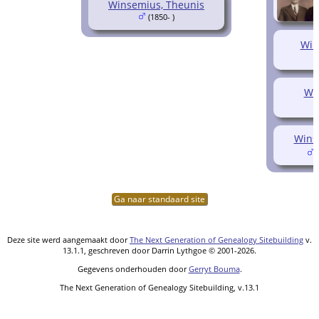
Winsemius, Theunis
(1850- )
Win
Win
Wins
(
Ga naar standaard site
Deze site werd aangemaakt door
The Next Generation of Genealogy Sitebuilding
v.
13.1.1, geschreven door Darrin Lythgoe © 2001-2026.
Gegevens onderhouden door
Gerryt Bouma
.
The Next Generation of Genealogy Sitebuilding, v.13.1