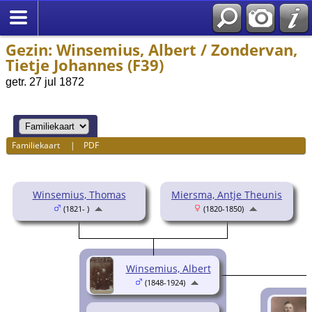
Gezin: Winsemius, Albert / Zondervan,
Tietje Johannes (F39)
getr. 27 jul 1872
Familiekaart
|
PDF
Winsemius, Thomas
Miersma, Antje Theunis
(1821- )
(1820-1850)
Winsemius, Albert
(1848-1924)