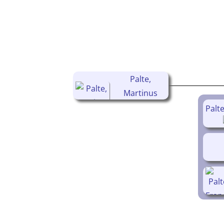
Palte,
Martinus
(1868-
Palte
1923)