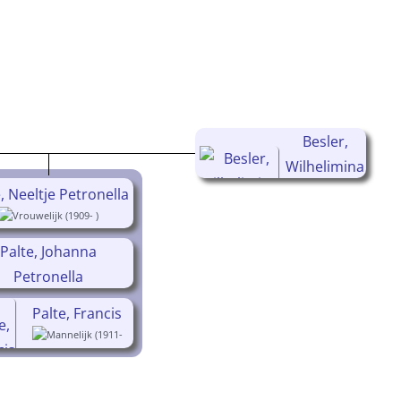
Besler,
Wilhelimina
, Neeltje Petronella
(1878-1957)
(1909- )
Palte, Johanna
Petronella
(1910- )
Palte, Francis
(1911-
1946)