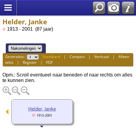
Helder, Janke
1913 - 2001 (87 jaar)
Generaties:
Standaard
|
Compact
|
Verticaal
|
Alleen
tekst
|
Register
|
PDF
Opm.: Scroll eventueel naar beneden of naar rechts om alles
te kunnen zien.
Helder, Janke
1913-2001