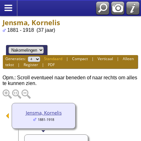
Jensma, Kornelis
1881 - 1918 (37 jaar)
Generaties:
Standaard
|
Compact
|
Verticaal
|
Alleen
tekst
|
Register
|
PDF
Opm.: Scroll eventueel naar beneden of naar rechts om alles
te kunnen zien.
Jensma, Kornelis
1881-1918