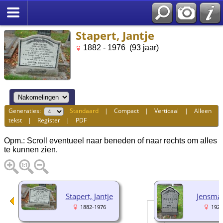
Stapert, Jantje
1882 - 1976 (93 jaar)
Generaties:
Standaard
|
Compact
|
Verticaal
|
Alleen
tekst
|
Register
|
PDF
Opm.: Scroll eventueel naar beneden of naar rechts om alles
te kunnen zien.
Stapert, Jantje
Jensma,
1882-1976
1922