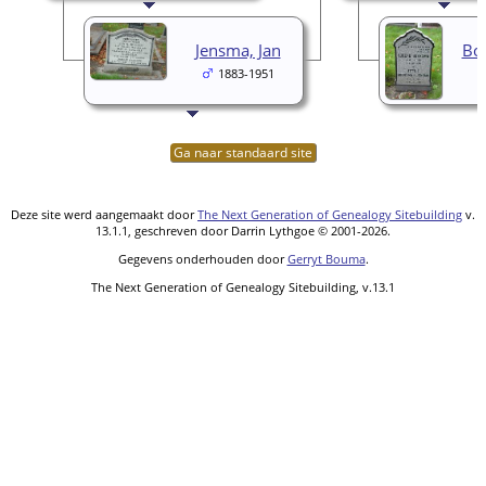
Jensma, Jan
Bo
1883-1951
Ga naar standaard site
Deze site werd aangemaakt door
The Next Generation of Genealogy Sitebuilding
v.
13.1.1, geschreven door Darrin Lythgoe © 2001-2026.
Gegevens onderhouden door
Gerryt Bouma
.
The Next Generation of Genealogy Sitebuilding, v.13.1