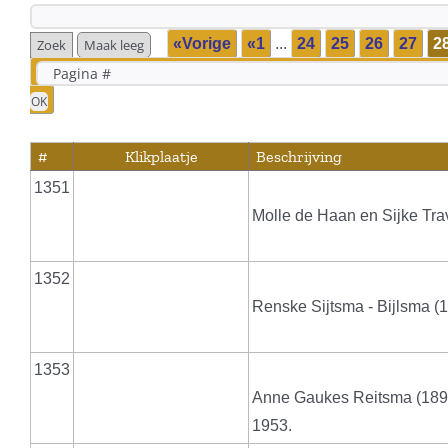
«Vorige
«1
...
24
25
26
27
2
#
Klikplaatje
Beschrijving
1351
Molle de Haan en Sijke Trav
1352
Renske Sijtsma - Bijlsma (
1353
Anne Gaukes Reitsma (1897
1953.