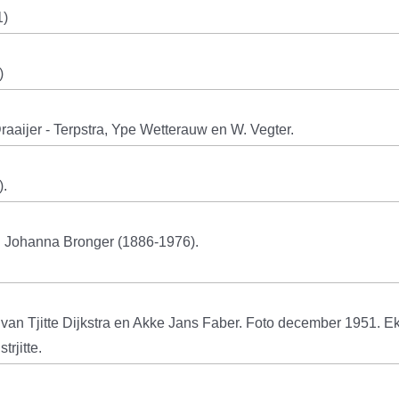
1)
)
Draaijer - Terpstra, Ype Wetterauw en W. Vegter.
).
n Johanna Bronger (1886-1976).
 van Tjitte Dijkstra en Akke Jans Faber. Foto december 1951. 
rjitte.