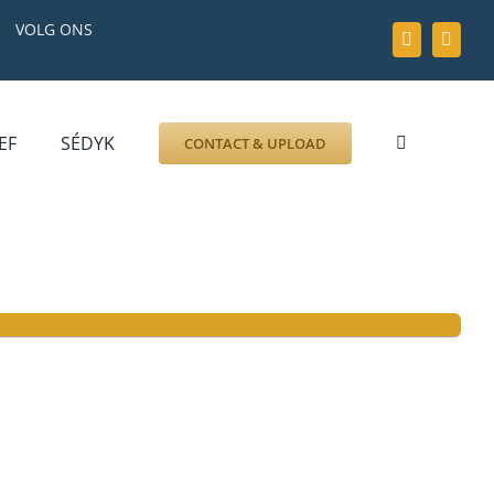
VOLG ONS
EF
SÉDYK
CONTACT & UPLOAD
ZOEK AFBEELDING
FOTO
DOCUMENT
GRAFZERK
ALLLES