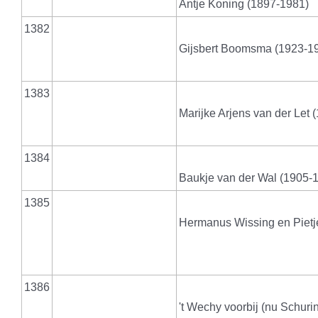
Antje Koning (1897-1981)
1382
Gijsbert Boomsma (1923-19
1383
Marijke Arjens van der Let 
1384
Baukje van der Wal (1905-
1385
Hermanus Wissing en Piet
1386
't Wechy voorbij (nu Schur