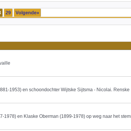
8
29
Volgende»
aille
1881-1953) en schoondochter Wijtske Sijtsma - Nicolai. Rensk
-1978) en Klaske Oberman (1899-1978) op weg naar het stemb